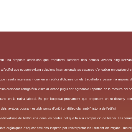
em una proposta ambiciosa que transformi l’ambient dels actuals lavabos singularitzant
 a l’edifici que ocupen evitant solucions internacionalistes capaces d’encaixar en qualsevol co
que resulta interessant que en un edifici d’oficines on els treballadors passen la majoria
d’un ordinador l’obligatòria visita al lavabo pugui ser agradable i aportar, en la mesura del 
ans en la rutina laboral. Es per l’exposat prèviament que proposem un re-disseny com
 dels lavabos buscant establir ponts d’unió i un diàleg clar amb l’historia de l’edifici.
edievalisme de l’edifici ens dona les pautes pel que fa a la composició de l’espai. Les form
unts orgàniques d’aquest estil ens inspiren per reinterpretar-les utilitzant els mitjans i mate