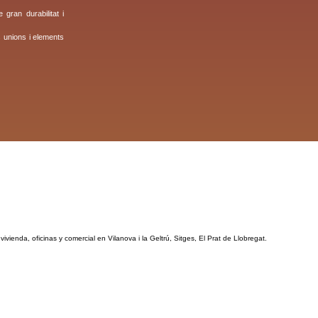
gran durabilitat i
 unions i elements
vienda, oficinas y comercial en Vilanova i la Geltrú, Sitges, El Prat de Llobregat.