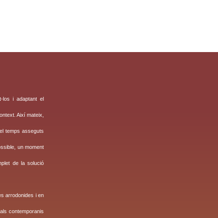
-los i adaptant el
ntext. Així mateix,
 del temps asseguts
possible, un moment
plet de la solució
es arrodonides i en
rials contemporanis