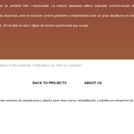
ar un ambient únic i memorable. La solució adoptada utilitza materials convencionals de 
a disposats amb un estricte control geomètric conjuntament amb un gran detallisme en les
s. El resultat es únic i digne de l’entorn patrimonial que ocupa.
ations of the proposal:
Publications by client or organizer
:
BACK TO PROJECTS
ABOUT US
 servicios de arquitectura y diseño para obra nueva, rehabilitación y trámites en proyectos de vi
ly.