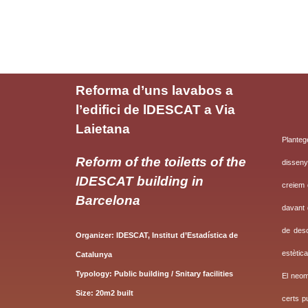
Reforma d’uns lavabos a
l’edifici de lDESCAT a Via
Laietana
Planteg
Reform of the toiletts of the
disseny
IDESCAT building in
creiem 
Barcelona
davant 
de desc
O
rganizer:
IDESCAT, Institut d’Estadística de
estètica
Catalunya
Typ
ology: Public building / Snitary facilities
El neom
Size: 20m2 built
certs p