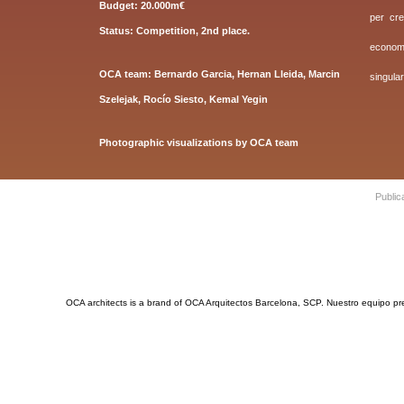
Budget: 20.000m€
per cre
Status: Competition, 2nd place.
economi
OCA team
:
Bernardo Garcia, Her
nan Lleida, Marcin
singular
Szelejak, Rocío Siesto, Kemal Yegin
Photographic visualizations by OCA team
Public
OCA architects is a brand of OCA Arquitectos Barcelona, SCP. Nuestro equipo presta
OCA Architects 2021. All rights reserved. Privacy and Terms of use app