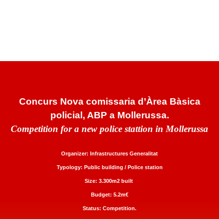
Concurs Nova comissaria d’Àrea Bàsica
policial, ABP a Mollerussa.
Competition for a new police stattion in Mollerussa
O
rganizer:
Infrastructures Generalitat
Typ
ology: Public building / Police station
Size: 3.300m2 built
Budget: 5.2m€
Status: Competition.