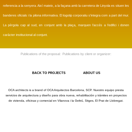
referencia a la senyera. Així mateix, a la façana amb la carretera de Linyola es situen les
banderes oficials i la pilona informativa. El logotip corporatiu s’integra com a part del mur.
La pèrgola cap al sud, en conjunt amb la plaça, marquen l’accés a l’edifici i donen
caràcter institucional al conjunt.
Publications of the proposal:
Publications by client or organizer
:
BACK TO PROJECTS
ABOUT US
OCA architects is a brand of OCA Arquitectos Barcelona, SCP. Nuestro equipo presta
servicios de arquitectura y diseño para obra nueva, rehabilitación y trámites en proyectos
de vivienda, oficinas y comercial en Vilanova i la Geltrú, Sitges, El Prat de Llobregat.