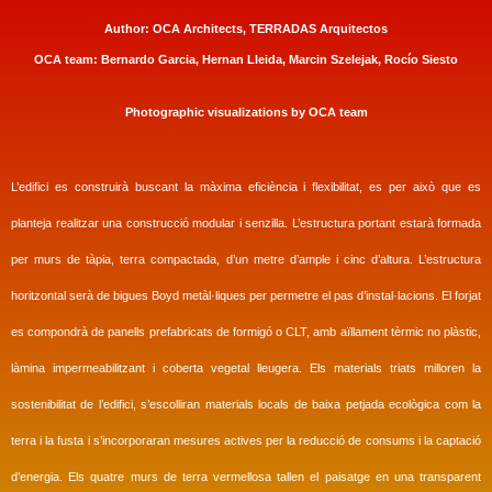
Author: OCA Architects, TERRADAS Arquitectos
OCA team
:
Bernardo Garcia, Her
nan Lleida, Marcin Szelejak, Rocío Siesto
Photographic visualizations by OCA team
L’edifici es construirà buscant la màxima eficiència i flexibilitat, es per això que es
planteja realitzar una construcció modular i senzilla. L’estructura portant estarà formada
per murs de tàpia, terra compactada, d’un metre d’ample i cinc d’altura. L’estructura
horitzontal serà de bigues Boyd metàl·liques per permetre el pas d’instal·lacions. El forjat
es compondrà de panells prefabricats de formigó o CLT, amb aïllament tèrmic no plàstic,
làmina impermeabilitzant i coberta vegetal lleugera. Els materials triats milloren la
sostenibilitat de l’edifici, s’escolliran materials locals de baixa petjada ecològica com la
terra i la fusta i s’incorporaran mesures actives per la reducció de consums i la captació
d’energia.
Els quatre murs de terra vermellosa tallen el paisatge en una transparent