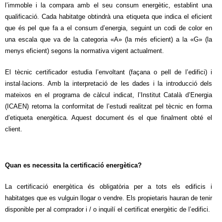
l’immoble i la compara amb el seu consum energètic, establint una
qualificació. Cada habitatge obtindrà una etiqueta que indica el eficient
que és pel que fa a el consum d’energia, seguint un codi de color en
una escala que va de la categoria «A» (la més eficient) a la «G» (la
menys eficient) segons la normativa vigent actualment.
El tècnic certificador estudia l’envoltant (façana o pell de l’edifici) i
instal·lacions. Amb la interpretació de les dades i la introducció dels
mateixos en el programa de càlcul indicat, l’Institut Català d’Energia
(ICAEN) retorna la conformitat de l’estudi realitzat pel tècnic en forma
d’etiqueta energètica. Aquest document és el que finalment obté el
client.
Quan es necessita la certificació energètica?
La certificació energètica és obligatòria per a tots els edificis i
habitatges que es vulguin llogar o vendre. Els propietaris hauran de tenir
disponible per al comprador i / o inquilí el certificat energètic de l’edifici.