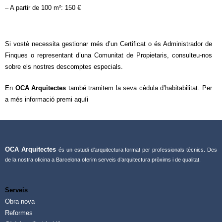
– A partir de 100 m²: 150 €
Si vostè necessita gestionar més d’un Certificat o és Administrador de
Finques o representant d’una Comunitat de Propietaris, consulteu-nos
sobre els nostres descomptes especials.
En
OCA Arquitectes
també tramitem la seva cèdula d’habitabilitat. Per
a més informació premi
aquí
i
OCA Arquitectes
és un estudi d’arquitectura format per professionals tècnics. Des
de la nostra oficina a Barcelona oferim serveis d’arquitectura pròxims i de qualitat.
Serveis
Obra nova
Reformes