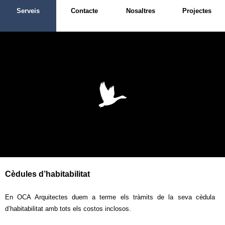
Serveis
Contacte
Nosaltres
Projectes
Cèdules d’habitabilitat
En OCA Arquitectes duem a terme els tràmits de la seva cèdula
d’habitabilitat amb tots els costos inclosos.