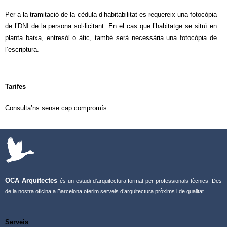
Per a la tramitació de la cèdula d’habitabilitat es requereix una fotocòpia
de l’DNI de la persona sol·licitant. En el cas que l’habitatge se situï en
planta baixa, entresòl o àtic, també serà necessària una fotocòpia de
l’escriptura.
Tarifes
Consulta’ns sense cap compromís.
OCA Arquitectes
és un estudi d’arquitectura format per professionals tècnics. Des
de la nostra oficina a Barcelona oferim serveis d’arquitectura pròxims i de qualitat.
Serveis